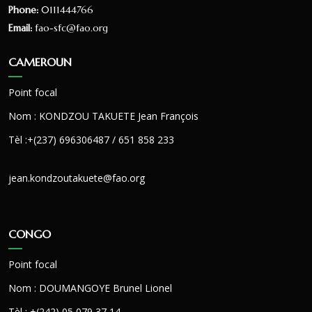
Phone:
0111444766
Email:
fao-sfc@fao.org
CAMEROUN
Point focal
Nom : KONDZOU TAKUETE Jean François
Tèl :+(237) 696306487 / 651 858 233
jean.kondzoutakuete@fao.org
CONGO
Point focal
Nom : DOUMANGOYE Brunel Lionel
Tèl : +(242) 05 079 37 14